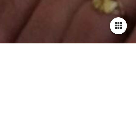
BIAB cursus
BIAB, oftewel builder in a Bottle, is een
revolutionaire techniek in de nagelstyling wereld.
Het biedt de mogelijkheid om prachtige,
duurzame nagelverlengingen te creëren zonder
het gebruik van traditionele acryl of gelnagels.
Met BIAB wordt een dikke gelachtige laag direct
op je natuurlijke nagels aangebracht, waardoor
ze sterker en mooier worden. Het resultaat?